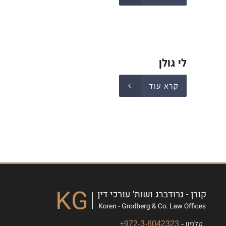
לי גולן
קרא עוד
טלפון -
972-3-6042323+