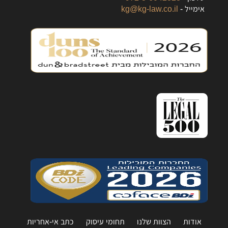
אימייל -
kg@kg-law.co.il
אודות
הצוות שלנו
תחומי עיסוק
כתב אי-אחריות