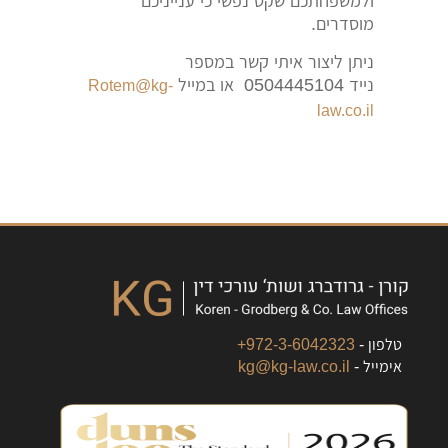
ולמשפחתכם שקט נפשי כי ענייניכם
מוסדרים.
ניתן ליצור איתי קשר במספר
נייד 0504445104 או במייל
Rotem@kg-
law.co.il
טלפון -
972-3-6042323+
אימייל -
kg@kg-law.co.il