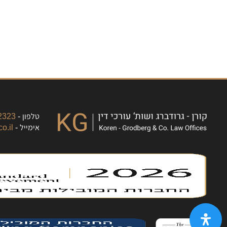
טלפון -
323+
אימייל -
o.il