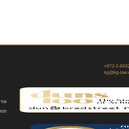
972-3-6042
kg@kg-law.c
אודו
מפת