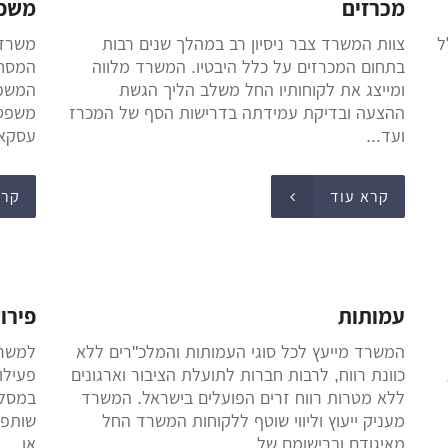
מכרזים
משפט
ל
צוות המשרד צבר ניסיון רב במהלך שנים רבות
משרד 
בתחום המכרזים על כלל היבטיו. המשרד מלווה
המסחר
ומייצג את לקוחותיו החל משלב הליך הגשת
המשפט 
ההצעה ובדיקת עמידתה בדרישות הסף של המכרז
משפטי
ועד...
עסקאות
קרא עוד
קרא
עמותות
פירו
המשרד מייעץ לכל סוגי העמותות והמלכ"רים ללא
למשרד
כוונת רווח, לרבות חברות לתועלת הציבור וארגונים
פעילו
ללא מטרות רווח זרים הפועלים בישראל. המשרד
במסלו
מעניק ייעוץ וליווי שוטף ללקוחות המשרד החל
שותפו
מאיגודם וברישומם של...
או...