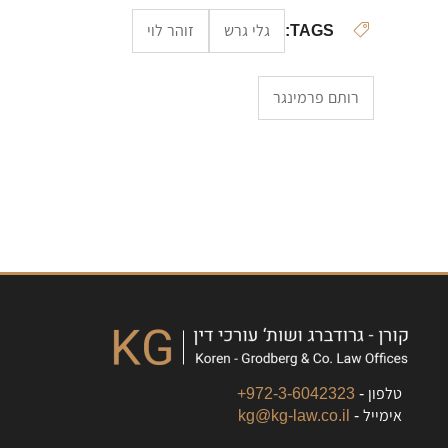
TAGS:
גלי גרש
זוהר לוי
רותם פרמינגר
טלפון -
972-3-6042323+
אימייל -
kg@kg-law.co.il