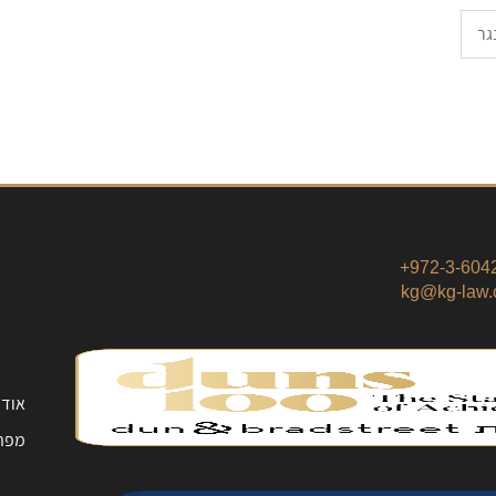
גר
972-3-6042
kg@kg-law.c
אודו
מפת