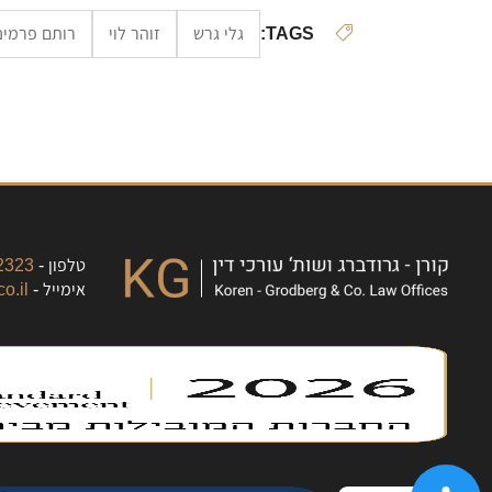
TAGS:
גלי גרש
זוהר לוי
רותם פרמינ
טלפון -
323+
אימייל -
o.il